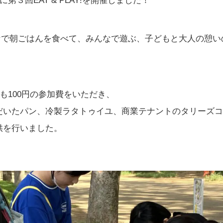
第３回EAT & PLAY!を開催しました！
は、みんなで朝ごはんを食べて、みんなで遊ぶ、子どもと大人の憩
ども100円の参加費をいただき、
だいたパン、冷製ラタトゥイユ、商業テナントのタリーズコ
供を行いました。